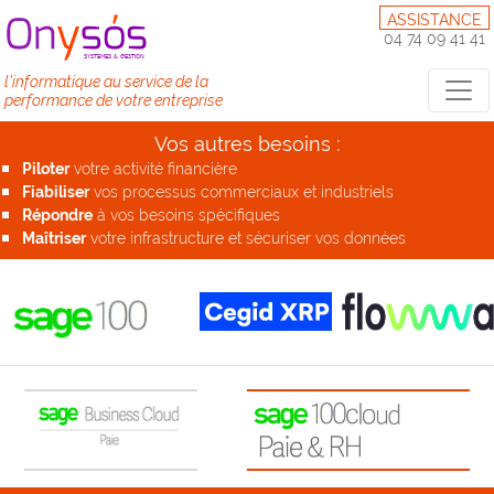
ASSISTANCE
04 74 09 41 41
l'informatique au service de la
performance de votre entreprise
Vos autres besoins :
Piloter
votre activité financière
Fiabiliser
vos processus commerciaux et industriels
Répondre
à vos besoins spécifiques
Maîtriser
votre infrastructure et sécuriser vos données