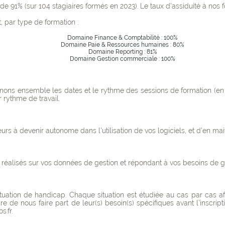
 de 91% (sur 104 stagiaires formés en 2023).
Le taux d'assiduité à nos 
, par type de formation :
Domaine Finance & Comptabilité : 100%
Domaine Paie & Ressources humaines : 80%
Domaine Reporting : 81%
Domaine Gestion commerciale : 100%
ns ensemble les dates et le rythme des sessions de formation (en f
 rythme de travail.
rs à devenir autonome dans l'utilisation de vos logiciels, et d'en mait
 réalisés sur vos données de gestion et répondant à vos besoins de ge
ituation de handicap.
Chaque situation est étudiée au cas par cas a
re de nous faire part de leur(s) besoin(s) spécifiques avant l’inscri
.fr.